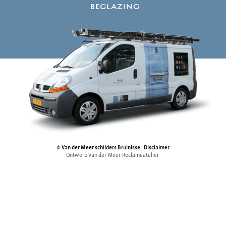
BEGLAZING
©
Van der Meer schilders Bruinisse
|
Disclaimer
Ontwerp
Va
n
de
r
Mee
r
Reclameatelie
r