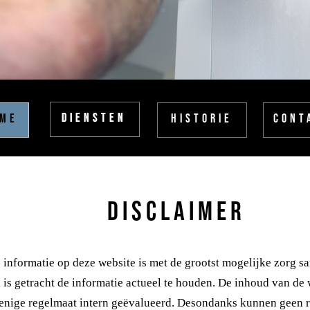
DIENSTEN
DIENSTEN
ME
HISTORIE
CONT
Disclaimer
 informatie op deze website is met de grootst mogelijke zorg s
is getracht de informatie actueel te houden. De inhoud van de
enige regelmaat intern geëvalueerd. Desondanks kunnen geen r